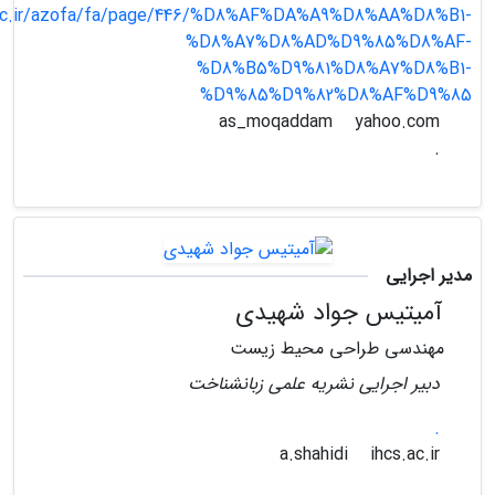
ac.ir/azofa/fa/page/446/%D8%AF%DA%A9%D8%AA%D8%B1-
%D8%A7%D8%AD%D9%85%D8%AF-
%D8%B5%D9%81%D8%A7%D8%B1-
%D9%85%D9%82%D8%AF%D9%85
yahoo.com
as_moqaddam
.
مدیر اجرایی
آمیتیس جواد شهیدی
مهندسی طراحی محیط زیست
دبیر اجرایی نشریه علمی زبانشناخت
.
ihcs.ac.ir
a.shahidi