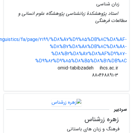
زبان شناسی
استاد پژوهشکدۀ زبانشناسی پژوهشگاه علوم انسانی و
مطالعات فرهنگی
/linguistics/fa/page/2199/%D8%A7%D9%85%DB%8C%D8%AF-
%D8%B7%D8%A8%DB%8C%D8%A8-
%D8%B2%D8%A7%D8%AF%D9%87-
%D9%82%D9%85%D8%B5%D8%B1%DB%8C
ihcs.ac.ir
omid-tabibzadeh
880468891-3
سردبیر
زهره زرشناس
فرهنگ و زبان های باستانی