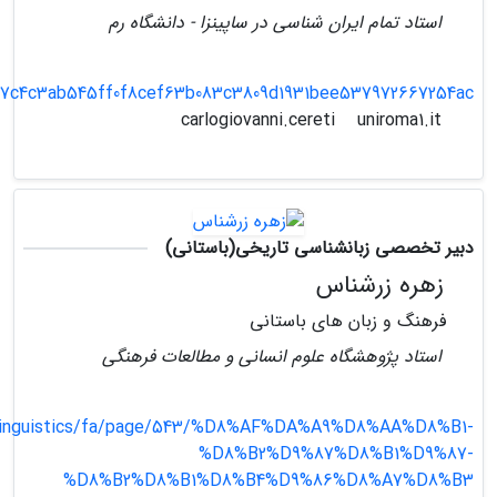
استاد تمام ایران شناسی در ساپینزا - دانشگاه رم
fbaf7c4c3ab545ff0f8cef63b083c3809d1931bee537972667254ac
uniroma1.it
carlogiovanni.cereti
دبیر تخصصی زبانشناسی تاریخی(باستانی)
زهره زرشناس
فرهنگ و زبان های باستانی
استاد پژوهشگاه علوم انسانی و مطالعات فرهنگی
r/linguistics/fa/page/543/%D8%AF%DA%A9%D8%AA%D8%B1-
%D8%B2%D9%87%D8%B1%D9%87-
%D8%B2%D8%B1%D8%B4%D9%86%D8%A7%D8%B3