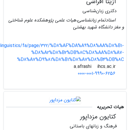
آزیتا افراشی
دکتری زبان‌شناسی
استادتمام زبانشناسی،هیات علمی پژوهشکده علوم شناختی
و مغز دانشگاه شهید بهشتی
r/linguistics/fa/page/322/%D8%AF%DA%A9%D8%AA%D8%B1-
%D8%A2%D8%B2%DB%8C%D8%AA%D8%A7-
%D8%A7%D9%81%D8%B1%D8%A7%D8%B4%DB%8C
ihcs.ac.ir
a.afrashi
0000-0001-9990-6256
هیات تحریریه
کتایون مزداپور
فرهنگ و زبانهای باستانی