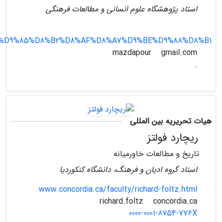
استاد پژوهشگاه علوم انسانی و مطالعات فرهنگی
86_%D9%85%D8%B2%D8%AF%D8%A7%D9%BE%D9%88%D8%B1
gmail.com
mazdapour
.
هیات تحریریه بین المللی
ریچارد فولتز
تاریخ و مطالعات خاورمیانه
استاد گروه ادیان و فرهنگ، دانشگاه کنکوردیا
www.concordia.ca/faculty/richard-foltz.html
concordia.ca
richard.foltz
0000-0001-8754-776X