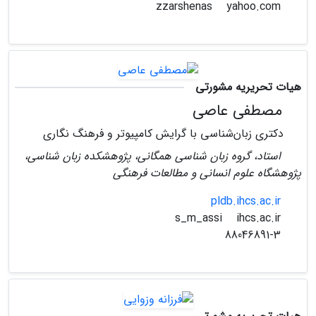
yahoo.com
zzarshenas
هیات تحریریه مشورتی
مصطفی عاصی
دکتری زبان‌شناسی با گرایش کامپیوتر و فرهنگ نگاری
استاد، گروه زبان شناسی همگانی، پژوهشکده زبان شناسی،
پژوهشگاه علوم انسانی و مطالعات فرهنگی
pldb.ihcs.ac.ir
ihcs.ac.ir
s_m_assi
88046891-3