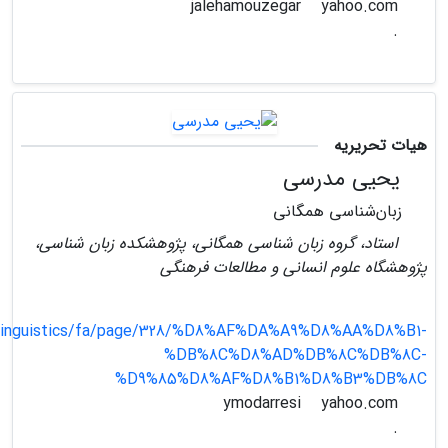
yahoo.com
jalehamouzegar
.
هیات تحریریه
یحیی مدرسی
زبان‌شناسی همگانی
استاد، گروه زبان شناسی همگانی، پژوهشکده زبان شناسی،
پژوهشگاه علوم انسانی و مطالعات فرهنگی
r/linguistics/fa/page/328/%D8%AF%DA%A9%D8%AA%D8%B1-
%DB%8C%D8%AD%DB%8C%DB%8C-
%D9%85%D8%AF%D8%B1%D8%B3%DB%8C
yahoo.com
ymodarresi
.