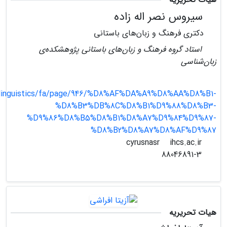
سیروس نصر اله زاده
دکتری فرهنگ و زبان‌های باستانی
استاد گروه فرهنگ و زبان‌های باستانی پژوهشکده‌ی
زبان‌شناسی
r/linguistics/fa/page/946/%D8%AF%DA%A9%D8%AA%D8%B1-
%D8%B3%DB%8C%D8%B1%D9%88%D8%B3-
%D9%86%D8%B5%D8%B1%D8%A7%D9%84%D9%87-
%D8%B2%D8%A7%D8%AF%D9%87
ihcs.ac.ir
cyrusnasr
88046891-3
هیات تحریریه