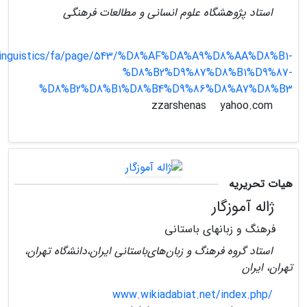
استاد پژوهشگاه علوم انسانی و مطالعات فرهنگی
r/linguistics/fa/page/543/%D8%AF%DA%A9%D8%AA%D8%B1-
%D8%B2%D9%87%D8%B1%D9%87-
%D8%B2%D8%B1%D8%B4%D9%86%D8%A7%D8%B3
yahoo.com
zzarshenas
هیات تحریریه
ژاله آموزگار
فرهنگ و زبانهای باستانی
اﺳﺘﺎد گروه ﻓﺮﻫﻨگ و زﺑﺎنﻫﺎیﺑﺎﺳﺘﺎنی اﯾﺮان،داﻧﺸگاه تهران،
تهران، اﯾﺮان
www.wikiadabiat.net/index.php/