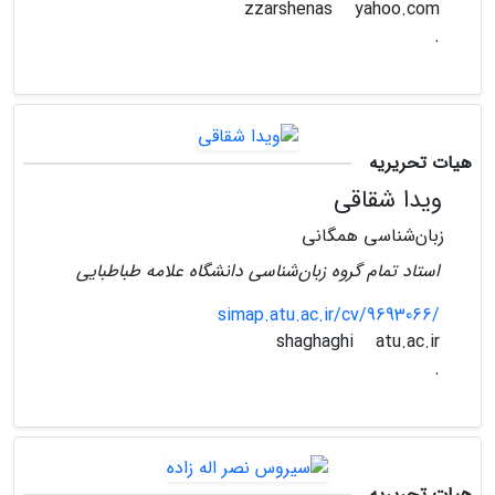
yahoo.com
zzarshenas
.
هیات تحریریه
ویدا شقاقی
زبان‌شناسی همگانی
استاد تمام گروه زبان‌شناسی دانشگاه علامه طباطبایی
simap.atu.ac.ir/cv/9693066/
atu.ac.ir
shaghaghi
.
هیات تحریریه