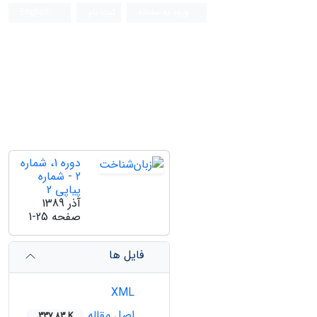
ورود به سامانه
ثبت نام
English
دوره 1، شماره
2 - شماره
پیاپی 2
آذر 1389
صفحه
1-25
فایل ها
XML
اصل مقاله
337.83 K