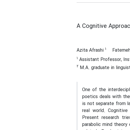
A Cognitive Approach
1
Azita Afrashi
Fatemeh
1
Assistant Professor, Ins
2
M.A. graduate in linguist
One of the interdecipl
poetics deals with the
is not separate from l
real world. Cognitive
Present research trie
parabolic mind theory 