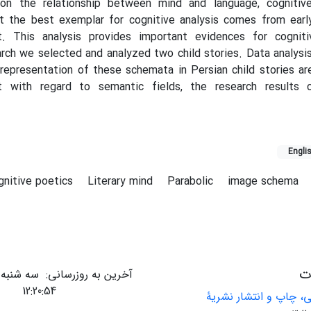
on the relationship between mind and language, cognitive 
t the best exemplar for cognitive analysis comes from earl
. This analysis provides important evidences for cogniti
arch we selected and analyzed two child stories. Data analys
representation of these schemata in Persian child stories a
ut with regard to semantic fields, the research results 
.
Engli
gnitive poetics
Literary mind
Parabolic
image schema
ات
12:20:54
ی، چاپ و انتشار نشریۀ