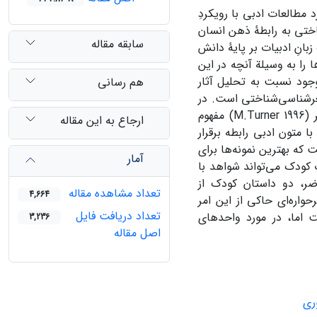
 مطالعات ادبی با رویکردِ
ختی به رابطۀ ذهن انسان
سابقه مقاله
زبانِ ادبیات بر پایۀ دانش
را به وسیلة آنچه در این
وجود نسبت به تحلیل آثار
هم رسانی
عرشناسی‌شناختی است. در
تحقیق حاضر سعی بر آن است تا با استفاده از نظریۀ ذهن ادبی و قصه‌مدارِ ترنر (M.Turner 1996) مفهوم
ارجاع به این مقاله
متون ادبی رابطه برقرار
 که بهترین نمونه‌ها برای
آمار
 کودک می‌تواند شواهد با
ر، دو داستان کودک از
تعداد مشاهده مقاله
4,664
واره‌ای حاکی از این امر
تعداد دریافت فایل
ت اما، در مورد واحدهای
3,236
اصل مقاله
ری